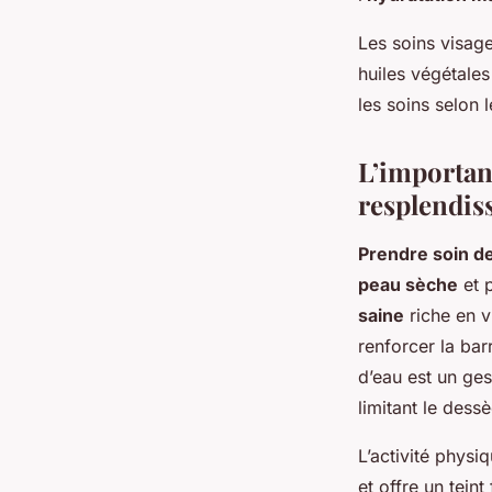
Les soins visag
huiles végétale
les soins selon 
L’importan
resplendis
Prendre soin d
peau sèche
et p
saine
riche en v
renforcer la bar
d’eau est un ges
limitant le des
L’activité physi
et offre un teint