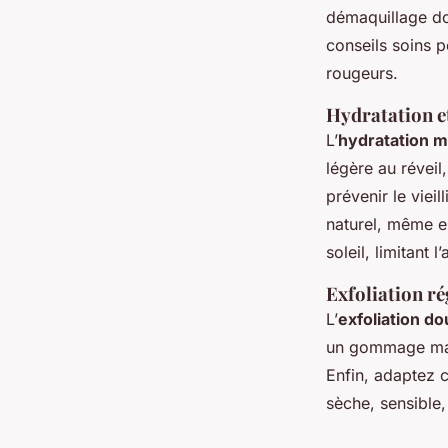
démaquillage do
conseils soins 
rougeurs.
Hydratation e
L’
hydratation ma
légère au réveil
prévenir le viei
naturel, même e
soleil, limitant 
Exfoliation ré
L’
exfoliation d
un gommage maiso
Enfin, adaptez c
sèche, sensible,