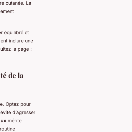
re cutanée. La
ssement
r équilibré et
ment inclure une
ultez la page :
té de la
ge. Optez pour
 évite d’agresser
eux
mérite
 routine