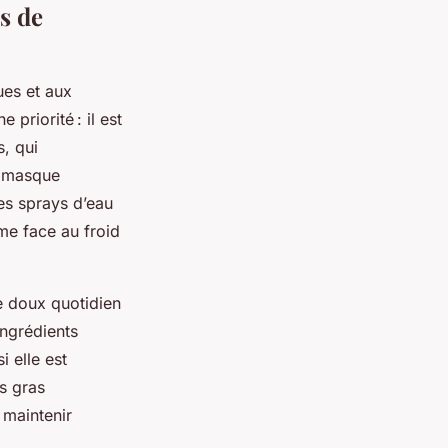
s de
ues et aux
 priorité : il est
s, qui
n masque
es sprays d’eau
e face au froid
ge doux quotidien
ngrédients
i elle est
es gras
 maintenir