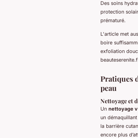
Des soins hydrat
protection solai
prématuré.
L'article met au
boire suffisamme
exfoliation douc
beauteserenite.f
Pratiques d
peau
Nettoyage et 
Un
nettoyage v
un démaquillant 
la barrière cutan
encore plus d’att