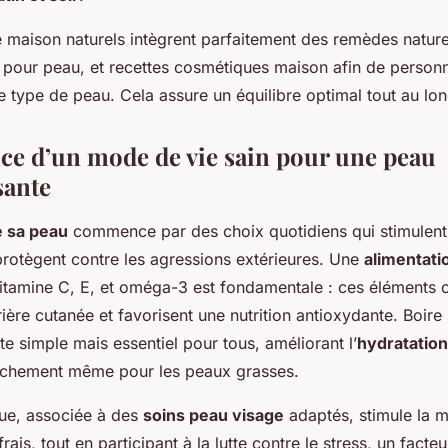
e maison naturels intègrent parfaitement des remèdes natur
s pour peau, et recettes cosmétiques maison afin de person
le type de peau. Cela assure un équilibre optimal tout au lon
ce d’un mode de vie sain pour une peau
sante
e sa peau
commence par des choix quotidiens qui stimulent 
rotègent contre les agressions extérieures. Une
alimentati
itamine C, E, et oméga-3 est fondamentale : ces éléments c
rière cutanée et favorisent une nutrition antioxydante. Boir
te simple mais essentiel pour tous, améliorant l’
hydratation
sèchement même pour les peaux grasses.
que, associée à des
soins peau visage
adaptés, stimule la m
 frais, tout en participant à la lutte contre le stress, un facteu