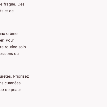
e fragile. Ces
ts et de
 une crème
er. Pour
re routine soin
ressions du
uretés. Priorisez
ns cutanées.
pe de peau :