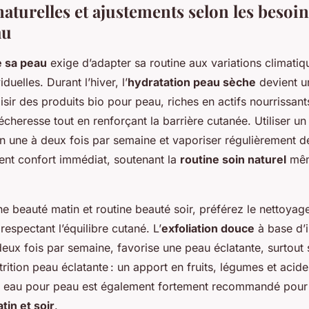
aturelles et ajustements selon les besoin
au
e sa peau
exige d’adapter sa routine aux variations climatiq
iduelles. Durant l’hiver, l’
hydratation peau sèche
devient une
isir des produits bio pour peau, riches en actifs nourrissant
écheresse tout en renforçant la barrière cutanée. Utiliser u
n une à deux fois par semaine et vaporiser régulièrement d
ent confort immédiat, soutenant la
routine soin naturel
mêm
ne beauté matin et routine beauté soir, préférez le nettoya
respectant l’équilibre cutané. L’
exfoliation douce
à base d’i
deux fois par semaine, favorise une peau éclatante, surtout s
trition peau éclatante : un apport en fruits, légumes et acid
re eau pour peau est également fortement recommandé pour
tin et soir
.