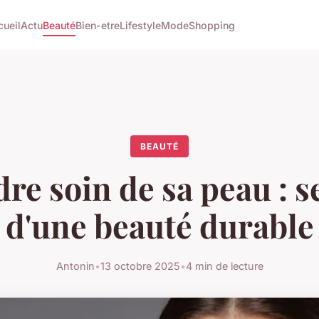
cueil
Actu
Beauté
Bien-etre
Lifestyle
Mode
Shopping
BEAUTÉ
re soin de sa peau : s
d'une beauté durable
Antonin
•
13 octobre 2025
•
4 min de lecture