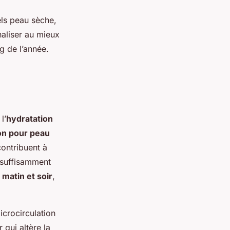
els peau sèche,
naliser au mieux
g de l’année.
l’
hydratation
on pour peau
ontribuent à
e suffisamment
 matin et soir
,
icrocirculation
r qui altère la