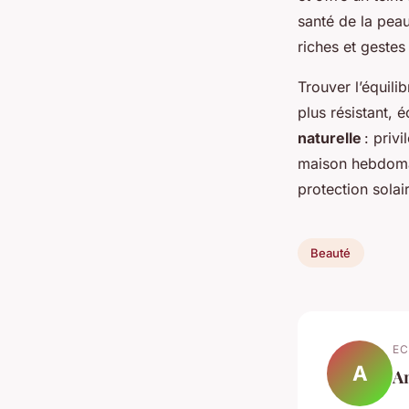
santé de la pea
riches et gestes
Trouver l’équili
plus résistant, 
naturelle
: priv
maison hebdomad
protection solai
Beauté
EC
A
A