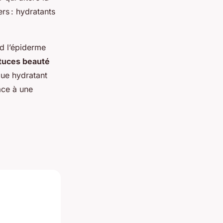
ers : hydratants
nd l’épiderme
tuces beauté
que hydratant
âce à une